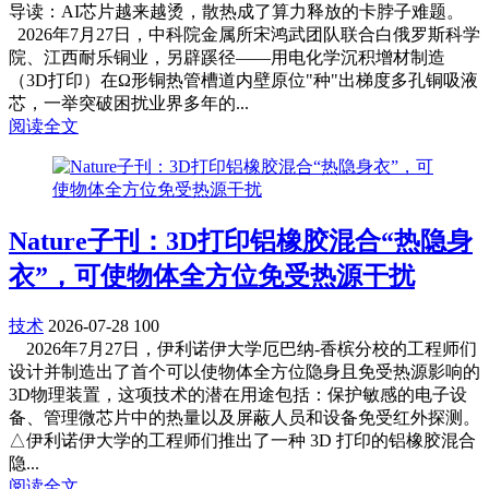
导读：AI芯片越来越烫，散热成了算力释放的卡脖子难题。
2026年7月27日，中科院金属所宋鸿武团队联合白俄罗斯科学
院、江西耐乐铜业，另辟蹊径——用电化学沉积增材制造
（3D打印）在Ω形铜热管槽道内壁原位"种"出梯度多孔铜吸液
芯，一举突破困扰业界多年的...
阅读全文
Nature子刊：3D打印铝橡胶混合“热隐身
衣”，可使物体全方位免受热源干扰
技术
2026-07-28
100
2026年7月27日，伊利诺伊大学厄巴纳-香槟分校的工程师们
设计并制造出了首个可以使物体全方位隐身且免受热源影响的
3D物理装置，这项技术的潜在用途包括：保护敏感的电子设
备、管理微芯片中的热量以及屏蔽人员和设备免受红外探测。
△伊利诺伊大学的工程师们推出了一种 3D 打印的铝橡胶混合
隐...
阅读全文