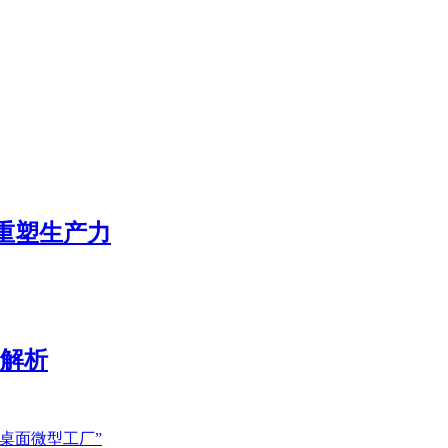
态重塑生产力
展解析