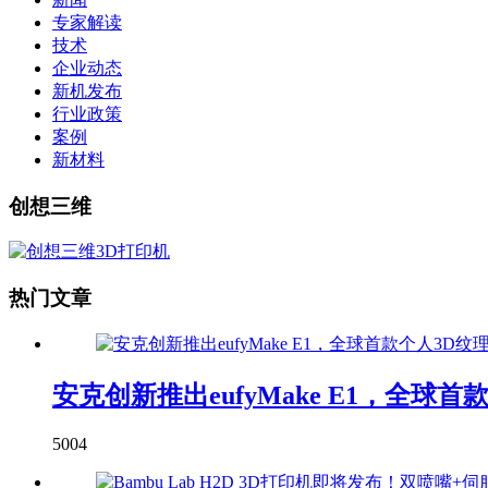
专家解读
技术
企业动态
新机发布
行业政策
案例
新材料
创想三维
热门文章
安克创新推出eufyMake E1，全球
5004