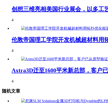
创想三维亮相美国行业展会，以多工艺
4
伦敦帝国理工学院开发机械超材料用拓
4
Axtra3D迁至1600平米新总部，
4
随机文章