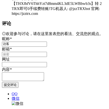
【THXfhfV6ThhYzt7d8mm4KL3dE5LWBbwb3s】转 2
TRX即可0手续费转账!TG机器人: @jzzTRXbot 官网:
https://jzztrx.com
评论
◎欢迎参与讨论，请在这里发表您的看法、交流您的观点。
昵称
*
邮箱
*
网址
内容
*
QQ
微信