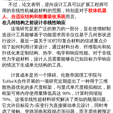
不过，论文表明，逆向设计工具可以扩展工程师可
用的非线性机械超材料的范围，特别是对于
软体机器
人、自适应结构和能量吸收系统
而言。
在几何结构之前设计非线性响应
这项研究是更广泛的努力的一部分，旨在使增材制
造设计工具能够基于功能需求而非仅仅基于几何形状进
行设计。最近一篇关于3D打印复合材料的综述重点介
绍了如何利用计算设计，通过材料分布、纤维取向和拓
扑优化来定制结构、热学、电学和响应性能。对于非线
性力学超材料，设计人员需要能够在已知目标力学响应
的情况下生成单元结构的工具。
计算成本是另一个障碍。伦敦帝国理工学院与
ToffeeX合作开展的一项研究近期提出了一种用于三维
散热器优化的多尺度框架，与显式单尺度模拟相比，新
框架可将内存使用量降低高达 90%，计算时间缩短
70%。这项非线性超材料研究解决了类似的瓶颈问题，
它允许目标应力-应变行为直接驱动单元设计，同时考
虑了接触、突跳屈曲和双稳态等问题，而无需依赖预定