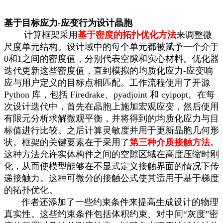
基于目标应力-应变行为设计晶胞
计算框架采用
基于密度的拓扑优化方法
来调整微
尺度单元结构。设计域中的每个单元都被赋予一个介于
0和1之间的密度值，分别代表空隙和实心材料。优化器
迭代更新这些密度值，直到模拟的均质化应力-应变响
应与用户定义的目标点相匹配。工作流程使用了开源
Python 库，包括 Firedrake、pyadjoint 和 cyipopt。在每
次设计迭代中，首先在晶胞上施加宏观应变，然后使用
有限元分析求解微观平衡，并将得到的均质化应力与目
标值进行比较。之后计算灵敏度并用于更新晶胞几何形
状。框架的关键要素在于采用了
第三种介质接触方法
。
这种方法允许实体构件之间的空隙区域在高度压缩时刚
化，从而使模型能够在不显式定义接触界面的情况下传
递接触力。这种可微分的接触公式使其适用于基于梯度
的拓扑优化。
作者还添加了一些约束条件来提高生成设计的物理
真实性。这些约束条件包括体积约束、对中间“灰度”密