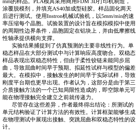
mm的样品。PLA模具采用商用FDM 3D打印机制造，
涂覆脱模剂，并填充AS40加成型硅胶。样品固化两天
后进行测试。使用Instron机械试验机，以5mm/min的速
率压缩每个晶胞。试验装置的设计旨在模拟模拟中使用
的周期性边界条件，晶胞固定在铝块上，并由低摩擦线
性轴承提供横向支撑。
实验结果捕捉到了仿真预测的主要非线性行为。单
稳态样品在大部分测试中与计算响应高度吻合。双稳态
样品表现出双稳态特性，但由于柔性铰链未能同步屈
曲，导致屈曲时间早于预期。拟延性试样与模型的偏差
最大。在模拟中，接触发生的时间早于实际试样，导致
刚度平台期也更早出现。作者认为，这部分是由于第三
介质接触方法的一个已知局限性造成的，即空隙单元可
能在物理接触完全建立之前就传递力。
尽管存在这些差异，作者最终得出结论：所测试的
单元结构验证了计算方法的有效性。计算框架能够生成
在物理测试中展现出接触、突跳屈曲和双稳态特性的设
计。