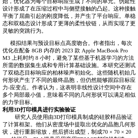
始，优化器为每个目标响应生成了不同的单元。伪延性
设计形成了在压缩过程中与侧壁接触的凸起。这种接触
平衡了屈曲引起的刚度降低，并产生了平台响应。单稳
态和双稳态设计形成了更薄的柔性铰链，从而实现了更
灵敏的突跳行为。
模拟结果与预设目标点高度吻合。作者指出，每次
优化在配备 8GB 内存的 2023 款 Apple MacBook Pro
M3 上耗时约 8 小时，避免了某些基于机器学习的方法
所需的数据集生成和专用计算基础设施。本研究还测试
了双稳态目标响应的柏林噪声初始化。这些随机初始几
何形状产生了不同的最终晶胞，但仍然能够跟踪目标应
力-应变点。作者认为，这表明非线性设计空间中存在
多个局部最小值，意味着不同的几何形状可以满足相似
的力学目标。
利用3D打印模具进行实验验证
研究人员使用由3D打印模具制成的硅胶样品验证
了计算框架。他们从密度场中提取出优化的晶胞几何形
状，进行重新缩放，然后挤出成型，制成70 × 70 × 20