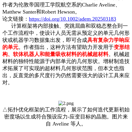
作者为伦敦帝国理工学院航空系的Charlie Aveline、
Matthew Santer和Robert Hewson。
论文链接：
https://doi.org/10.1002/adem.202503183
计算框架将内部接触、突跳屈曲和双稳态整合到一
个工作流程中，使设计人员无需从预定义的单元几何形
状或机器学习数据集出发，即可合成
具有复杂力学响应
的单元
。作者指出，这种方法有望助力开发用于
变形结
构、软体机器人和能量吸收材料的机械超材料
。机械超
材料的独特性能源于内部单元的几何形状。增材制造技
术拓展了可实现的超材料几何形状范围，但本文也指
出，反直觉的多尺度行为仍然需要强大的设计工具来应
对。
△拓扑优化框架的工作流程，展示了如何迭代更新初始
密度场以生成符合预设应力-应变目标的晶胞。图片来
自 Aveline 等人。