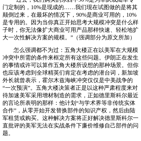
门定制的，10%是现成的……我们现在试图做的是将其
颠倒过来，在最坏的情况下，90%是商业可用的，10%
是专用的。因为当你真正开始思考大规模冲突是什么样
子时，你无法像扩大商业可用产品那样快速、轻松地扩
大一次性解决方案的规模。”（强调部分为原文所加）
怎么强调都不为过：五角大楼正在以美军在大规模
冲突中所需的条件来框定所有这些问题。伊朗正在发生
的事情或许可以算作五角大楼所设想的那种场景。但你
也应该考虑到全球精英们肯定在考虑的潜台词，新加坡
外长就曾表示，霍尔木兹海峡冲突仅仅是中美战争的
“一次预演”。五角大楼决策者正是以这种严肃程度来对
待加速美军采用增材制造的需求，正如德里斯科尔最近
的言论所表明的那样：他计划“与学术界等非传统实体
合作”，从零开始开发替换部件的知识产权，然后由陆
军租赁或购买。这种解决方案将正好解决德里斯科尔一
直批评的美军无法在实战条件下廉价维修自己部件的问
题。