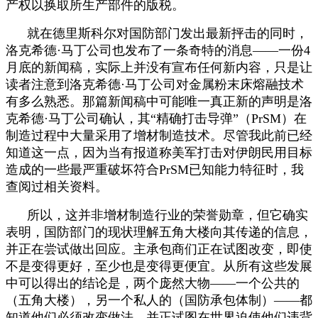
产权以换取所生产部件的版税。
就在德里斯科尔对国防部门发出最新抨击的同时，
洛克希德·马丁公司也发布了一条奇特的消息——一份4
月底的新闻稿，实际上并没有宣布任何新内容，只是让
读者注意到洛克希德·马丁公司对金属粉末床熔融技术
有多么熟悉。那篇新闻稿中可能唯一真正新的声明是洛
克希德·马丁公司确认，其“精确打击导弹”（PrSM）在
制造过程中大量采用了增材制造技术。尽管我此前已经
知道这一点，因为当有报道称美军打击对伊朗民用目标
造成的一些最严重破坏符合PrSM已知能力特征时，我
查阅过相关资料。
所以，这并非增材制造行业的荣誉勋章，但它确实
表明，国防部门的现状理解五角大楼向其传递的信息，
并正在尝试做出回应。主承包商们正在试图改变，即使
不是变得更好，至少也是变得更便宜。从所有这些发展
中可以得出的结论是，两个庞然大物——一个公共的
（五角大楼），另一个私人的（国防承包体制）——都
知道他们必须改变做法，并正试图在世界迫使他们违背