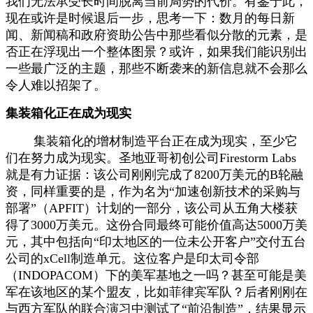
我们无法承受长时间脱离当前局势的代价。有鉴于此，
现在或许是时候退后一步，思考一下：数月的每日新
闻、新闻稿和政府资助公告中那些看似分散的元素，是
否正在浮现出一个整体图景？或许，如果我们能识别出
一些最广泛的主题，那些不断袭来的新信息就不会那么
令人难以招架了。
集装箱化正在成为现实
集装箱化的增材制造平台正在成为现实，至少它
们在努力成为现实。圣地亚哥初创公司Firestorm Labs
就是有力证据：该公司刚刚完成了8200万美元的B轮融
资，同样重要的是，作为名为“加速创新技术的采购与
部署”（APFIT）计划的一部分，该公司从五角大楼获
得了3000万美元。这份合同最终可能价值高达5000万美
元，其中包括向“印太地区的一位未公开客户”交付五台
公司的xCell制造单元。这位客户是印太司令部
（INDOPACOM）下的美军基地之一吗？甚至可能是美
军在该地区的某个盟友，比如菲律宾军队？后者刚刚在
与西方军队的联合演习中测试了“前沿制造”，结果显示