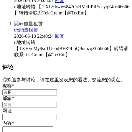
2026-06-13 20:05:07
回复
u地址转错 【 TXLYbwws847CsHVetLPRYecyqE4s666666
】转错请联系TeleGram:【@TrxEm】
trx能量租赁
2026-06-13 22:40:24
回复
u地址转错
【TXHveMy9scTUebdBFR9L5Q9omzqZ666666】转错请
联系TeleGram:【@TrxEm】
评论
◎欢迎参与讨论，请在这里发表您的看法、交流您的观点。
昵称
*
邮箱
*
网址
内容
*