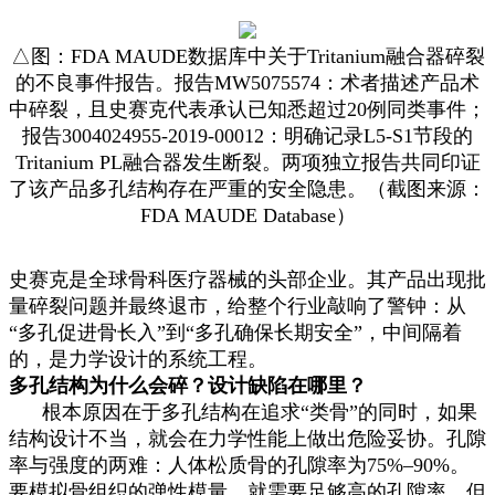
△图：FDA MAUDE数据库中关于Tritanium融合器碎裂
的不良事件报告。报告MW5075574：术者描述产品术
中碎裂，且史赛克代表承认已知悉超过20例同类事件；
报告3004024955-2019-00012：明确记录L5-S1节段的
Tritanium PL融合器发生断裂。两项独立报告共同印证
了该产品多孔结构存在严重的安全隐患。（截图来源：
FDA MAUDE Database）
史赛克是全球骨科医疗器械的头部企业。其产品出现批
量碎裂问题并最终退市，给整个行业敲响了警钟：从
“多孔促进骨长入”到“多孔确保长期安全”，中间隔着
的，是力学设计的系统工程。
多孔结构为什么会碎？设计缺陷在哪里？
根本原因在于多孔结构在追求“类骨”的同时，如果
结构设计不当，就会在力学性能上做出危险妥协。孔隙
率与强度的两难：人体松质骨的孔隙率为75%–90%。
要模拟骨组织的弹性模量，就需要足够高的孔隙率。但