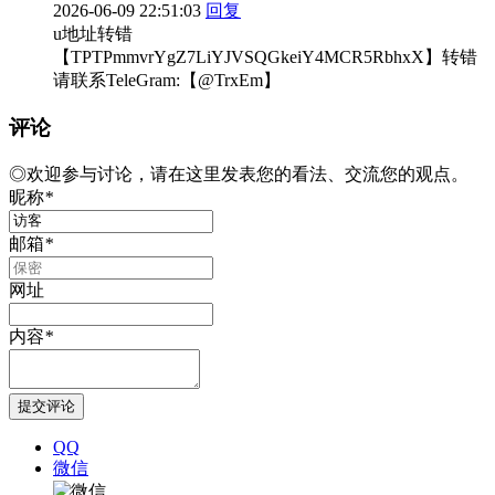
2026-06-09 22:51:03
回复
u地址转错
【TPTPmmvrYgZ7LiYJVSQGkeiY4MCR5RbhxX】转错
请联系TeleGram:【@TrxEm】
评论
◎欢迎参与讨论，请在这里发表您的看法、交流您的观点。
昵称
*
邮箱
*
网址
内容
*
QQ
微信