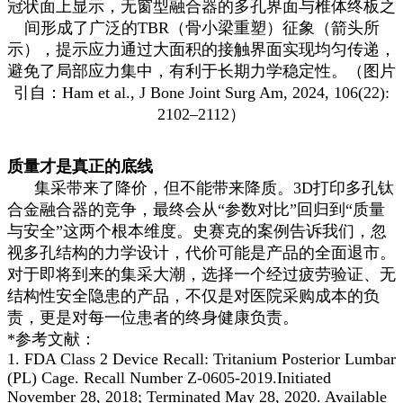
冠状面上显示，无窗型融合器的多孔界面与椎体终板之
间形成了广泛的TBR（骨小梁重塑）征象（箭头所
示），提示应力通过大面积的接触界面实现均匀传递，
避免了局部应力集中，有利于长期力学稳定性。（图片
引自：Ham et al., J Bone Joint Surg Am, 2024, 106(22):
2102–2112）
质量才是真正的底线
集采带来了降价，但不能带来降质。3D打印多孔钛
合金融合器的竞争，最终会从“参数对比”回归到“质量
与安全”这两个根本维度。史赛克的案例告诉我们，忽
视多孔结构的力学设计，代价可能是产品的全面退市。
对于即将到来的集采大潮，选择一个经过疲劳验证、无
结构性安全隐患的产品，不仅是对医院采购成本的负
责，更是对每一位患者的终身健康负责。
*参考文献：
1. FDA Class 2 Device Recall: Tritanium Posterior Lumbar
(PL) Cage. Recall Number Z-0605-2019.Initiated
November 28, 2018; Terminated May 28, 2020. Available