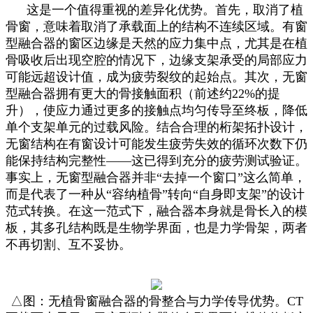
这是一个值得重视的差异化优势。首先，取消了植
骨窗，意味着取消了承载面上的结构不连续区域。有窗
型融合器的窗区边缘是天然的应力集中点，尤其是在植
骨吸收后出现空腔的情况下，边缘支架承受的局部应力
可能远超设计值，成为疲劳裂纹的起始点。其次，无窗
型融合器拥有更大的骨接触面积（前述约22%的提
升），使应力通过更多的接触点均匀传导至终板，降低
单个支架单元的过载风险。结合合理的桁架拓扑设计，
无窗结构在有窗设计可能发生疲劳失效的循环次数下仍
能保持结构完整性——这已得到充分的疲劳测试验证。
事实上，无窗型融合器并非“去掉一个窗口”这么简单，
而是代表了一种从“容纳植骨”转向“自身即支架”的设计
范式转换。在这一范式下，融合器本身就是骨长入的模
板，其多孔结构既是生物学界面，也是力学骨架，两者
不再切割、互不妥协。
△图：无植骨窗融合器的骨整合与力学传导优势。CT