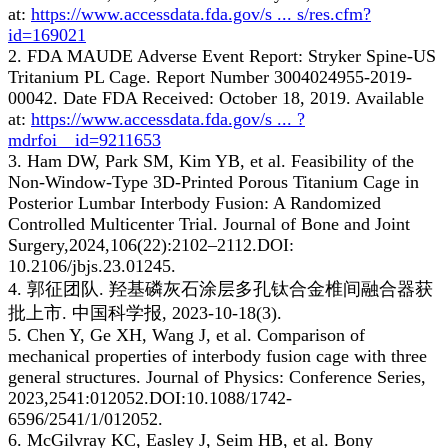
at:
https://www.accessdata.fda.gov/s ... s/res.cfm?
id=169021
2. FDA MAUDE Adverse Event Report: Stryker Spine-US
Tritanium PL Cage. Report Number 3004024955-2019-
00042. Date FDA Received: October 18, 2019. Available
at:
https://www.accessdata.fda.gov/s ... ?
mdrfoi__id=9211653
3. Ham DW, Park SM, Kim YB, et al. Feasibility of the
Non-Window-Type 3D-Printed Porous Titanium Cage in
Posterior Lumbar Interbody Fusion: A Randomized
Controlled Multicenter Trial. Journal of Bone and Joint
Surgery,2024,106(22):2102–2112.DOI:
10.2106/jbjs.23.01245.
4. 郭征团队. 羟基磷灰石涂层多孔钛合金椎间融合器获
批上市. 中国科学报, 2023-10-18(3).
5. Chen Y, Ge XH, Wang J, et al. Comparison of
mechanical properties of interbody fusion cage with three
general structures. Journal of Physics: Conference Series,
2023,2541:012052.DOI:10.1088/1742-
6596/2541/1/012052.
6. McGilvray KC, Easley J, Seim HB, et al. Bony