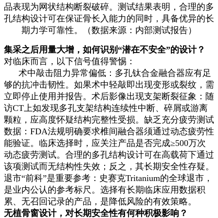
品表现为网状结构断裂破碎。测试结果表明，合理的多
孔结构设计可在保证骨长入能力的同时，具备优异的长
期力学可靠性。（数据来源：内部测试报告）
集采之后用量大增，如何识别“潜在不安全”的设计？
对临床而言，以下信号值得警惕：
术中敲击阻力异常偏低：多孔钛合金融合器应有足
够的抗冲击韧性。如果术中轻敲即出现变形或裂纹，需
立即停止使用并报告。术后影像出现支架断裂征象：随
访CT上如发现多孔支架结构连续性中断、碎屑或游离
颗粒，应高度怀疑结构完整性受损。缺乏充分疲劳测试
数据：FDA法规明确要求椎间融合器须通过动态疲劳性
能验证。临床选择时，应关注产品是否完成≥500万次
动态疲劳测试。合理的多孔结构设计可在高载荷下通过
该项测试而无结构性失效；反之，其长期安全性存疑。
退市“前科”是重要参考：史赛克Tritanium的全球退市，
是业内公认的参考标尺。选择有长期临床应用数据积
累、无召回记录的产品，是降低风险的有效策略。
无植骨窗设计，对长期安全性有何种积极影响？