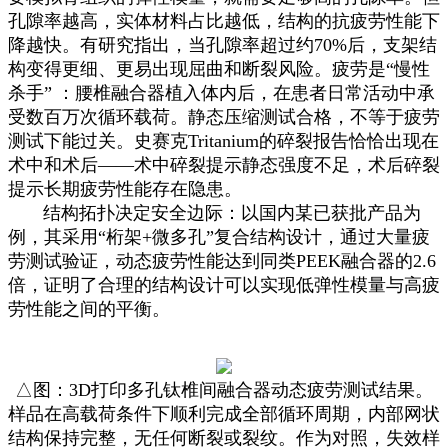
孔隙率越高，实体材料占比越低，结构的抗疲劳性能下
降越快。有研究指出，当孔隙率超过约70%后，支架结
构变得更细、更易出现屈曲和断裂风险。疲劳是“慢性
杀手” ：腰椎融合器植入体内后，在患者日常活动中承
受数百万次循环载荷。静态压缩测试合格，不等于疲劳
测试下能过关。史赛克Tritanium的碎裂报告恰恰出现在
术中和术后——术中碎裂提示静态强度不足，术后碎裂
提示长期疲劳性能存在隐患。
结构拓扑决定安全边际：以国内某已获批产品为
例，其采用“桁架+微多孔”复合结构设计，通过大量疲
劳测试验证，动态疲劳性能达到同类PEEK融合器的2.6
倍，证明了合理的结构设计可以实现低弹性模量与高疲
劳性能之间的平衡。
△图：3D打印多孔钛椎间融合器动态疲劳测试结果。
样品在高载荷条件下顺利完成全部循环周期，内部网状
结构保持完整，无任何断裂或裂纹。作为对照，失效样