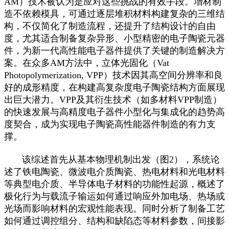
AM）技术被认为是应对这些挑战的有效手段。增材制
造不依赖模具，可通过逐层堆积材料构建复杂的三维结
构，不仅简化了制造流程，还提升了结构设计的自由
度，尤其适合制备复杂异形、小型精密的电子陶瓷元器
件，为新一代高性能电子器件提供了关键的制造解决方
案。在众多AM方法中，立体光固化（Vat
Photopolymerization, VPP）技术因其高空间分辨率和良
好的成形精度，在构建高复杂度电子陶瓷结构方面展现
出巨大潜力。VPP及其衍生技术（如多材料VPP制造）
的快速发展与高精度电子器件小型化与集成化的趋势高
度契合，成为实现电子陶瓷高性能器件制造的有力支
撑。
该综述首先从基本物理机制出发（图2），系统论
述了铁电陶瓷、微波电介质陶瓷、热电材料和光电材料
等典型电介质、半导体电子材料的功能性起源，概述了
极化行为与载流子输运如何通过响应外加电场、热场或
光场而影响材料的宏观性能表现。同时分析了制备工艺
如何通过调控组分、结构和缺陷态等材料参数，间接影