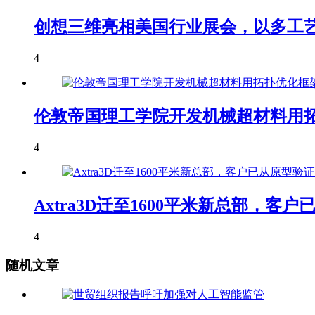
创想三维亮相美国行业展会，以多工艺
4
伦敦帝国理工学院开发机械超材料用拓
4
Axtra3D迁至1600平米新总部，
4
随机文章