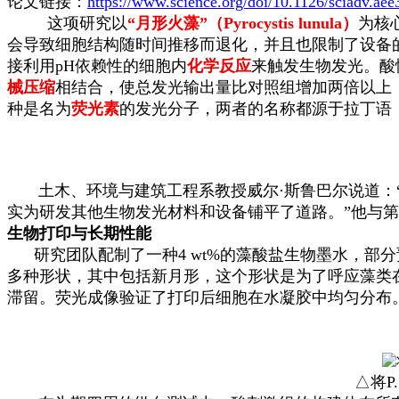
论文链接：
https://www.science.org/doi/10.1126/sciadv.ae
这项研究以
“月形火藻”（Pyrocystis lunula）
为核
会导致细胞结构随时间推移而退化，并且也限制了设备的
接利用pH依赖性的细胞内
化学反应
来触发生物发光。酸
械压缩
相结合，使总发光输出量比对照组增加两倍以上
种是名为
荧光素
的发光分子，两者的名称都源于拉丁语，
土木、环境与建筑工程系教授威尔·斯鲁巴尔说道：“
实为研发其他生物发光材料和设备铺平了道路。”他与第
生物打印与长期性能
研究团队配制了一种4 wt%的藻酸盐生物墨水，部分预先用氯
多种形状，其中包括新月形，这个形状是为了呼应藻类
滞留。荧光成像验证了打印后细胞在水凝胶中均匀分布
△将P