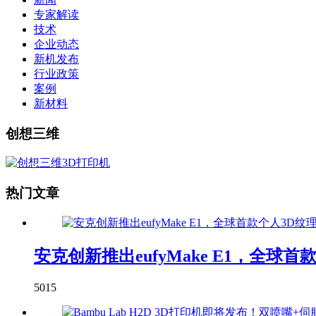
专家解读
技术
企业动态
新机发布
行业政策
案例
新材料
创想三维
热门文章
安克创新推出eufyMake E1，全球
5015