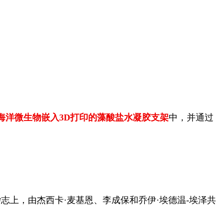
海洋微生物嵌入3D打印的藻酸盐水凝胶支架
中，并通过
的论文发表在《科学进展》杂志上，由杰西卡·麦基恩、李成保和乔伊·埃德温-埃泽共