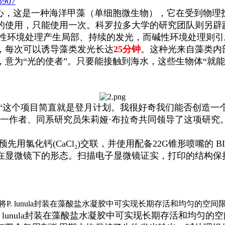
e3907
心，这是一种海洋甲藻（单细胞微生物），它在受到物理
使用，只能使用一次。科罗拉多大学的研究团队则另辟蹊径，
性环境处理产生局部、持续的发光，而碱性环境处理则引
，每次可以诱导藻类发光长达
25分钟
。这种光来自藻类内
意为“光的使者”。只要能接触到海水，这些生物体“就能
这个项目简直就是登月计划。我很好奇我们能否创造一
一作者、同系研究员朱莉娅·布拉奇共同领导了这项研究
化钙(CaCl₂)交联，并使用配备22G锥形喷嘴的 BIO 
在显微镜下的形态。扫描电子显微镜证实，打印的结构保
。
. lunula封装在藻酸盐水凝胶中可实现长期存活和均匀的