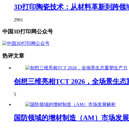
3D打印陶瓷技术：从材料革新到跨领
2961
中国3D打印网公众号
热评文章
创想三维亮相TCT 2026，全场景生
5
国防领域的增材制造（AM）市场发