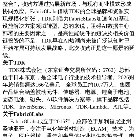
整合”，收购方通过拓展新市场，与现有商业模式形成
协同效应。Fabric8Labs借助TDK的全球品牌和资源实
现规模化扩张，TDK则借力Fabric8Labs加速向AI基础
设施解决方案领域转型。总的来说，阻碍AI数据中心
部署的主要因素之一，是高性能硬件的短缺及相关价值
链投资的不足。TDK早在AI热潮尚未被广泛认知时已
开始布局可持续发展战略，此次收购正是这一愿景的延
续。
关于TDK
TDK株式会社（东京证券交易所代码：6762）总部
位于日本东京，是全球电子行业的技术领导者。2026财
年总销售额达166亿美元，全球员工约10.7万人。集团
产品组合涵盖被动元件、传感器、电源、锂离子电池、
固态电池、磁头、AI软件解决方案等，旗下品牌包括
TDK、InvenSense、Micronas、TDK-Lambda、ATL等。
关于Fabric8Labs
Fabric8Labs成立于2015年，总部位于加利福尼亚州
圣地亚哥，专注于电化学增材制造（ECAM）技术，为
电子、医疗器械、通信和半导体行业提供散热管理、电