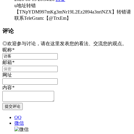
u地址转错
【TNpYDM997mKg3mNr19L2Ez2894a3nriNZX】转错请
联系TeleGram:【@TrxEm】
评论
◎欢迎参与讨论，请在这里发表您的看法、交流您的观点。
昵称
*
邮箱
*
网址
内容
*
QQ
微信