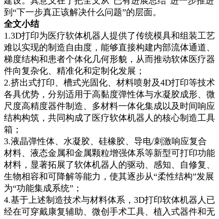
建设。其意义在于把全文从“已有进展总结”进一步推进
到“下一步真正该解决什么问题”的层面。
全文小结
1.3D打印为医疗软体机器人提供了传统模具和组装工艺
难以实现的制造自由度，能够直接构建内部流体通道、
梯度结构和患者个体化几何形貌，从而推动软体医疗器
件向复杂化、精准化和定制化发展；
2.挤出式打印、槽式光固化、材料喷射及4D打印等技术
各具优势，分别适用于高黏度弹性体与水凝胶成形、微
尺度高精度器件制造、多材料一体化集成以及时间响应
结构构筑，共同构成了医疗软体机器人的核心制造工具
箱；
3.液晶弹性体、水凝胶、硅橡胶、导电/刺激响应复合
材料、液态金属和金属颗粒增强体系等新型可打印功能
材料，显著拓展了软体机器人的驱动、感知、自修复、
生物相容和可降解等能力，使其逐步从“柔性结构”发展
为“功能集成系统”；
4.基于上述制造技术与材料体系，3D打印软体机器人已
经在可穿戴康复辅助、微创手术工具、植入式器件和无