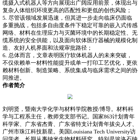
缆摄入式机器人等方向展现出广阔应用前景，体现出与
复杂人体组织环境更高的匹配性和更低的创伤风险；
5. 尽管该领域发展迅速，但其进一步走向临床仍面临
多重挑战，包括多自由度条件下稳定可靠的嵌入式传感
网络、材料在生理应力与灭菌环境中的长期稳定性、无
缆系统的安全供能，以及面向软体医疗器械的规模化制
造、友好人机界面和法规审批路径；
6. 总体而言，文章表明医疗软体机器人的未来突破，
不仅依赖单一材料性能提升或单一打印工艺优化，更依
赖材料创新、制造策略、系统集成与临床需求之间的协
同推进。
作者简介
刘明贤，暨南大学化学与材料学院教授/博导。材料科
学与工程系主任，教师党支部书记。国家863计划青年
科学家、广东省杰青、广东省特支计划青年拔尖人才、
广州市珠江科技新星。美国Louisiana Tech University访
问学者。长期从事纳米生物材料研究，特别是埃洛石纳