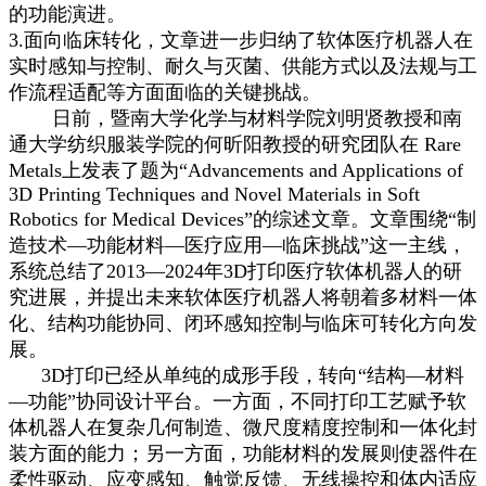
的功能演进。
3.面向临床转化，文章进一步归纳了软体医疗机器人在
实时感知与控制、耐久与灭菌、供能方式以及法规与工
作流程适配等方面面临的关键挑战。
日前，暨南大学化学与材料学院刘明贤教授和南
通大学纺织服装学院的何昕阳教授的研究团队在 Rare
Metals上发表了题为“Advancements and Applications of
3D Printing Techniques and Novel Materials in Soft
Robotics for Medical Devices”的综述文章。文章围绕“制
造技术—功能材料—医疗应用—临床挑战”这一主线，
系统总结了2013—2024年3D打印医疗软体机器人的研
究进展，并提出未来软体医疗机器人将朝着多材料一体
化、结构功能协同、闭环感知控制与临床可转化方向发
展。
3D打印已经从单纯的成形手段，转向“结构—材料
—功能”协同设计平台。一方面，不同打印工艺赋予软
体机器人在复杂几何制造、微尺度精度控制和一体化封
装方面的能力；另一方面，功能材料的发展则使器件在
柔性驱动、应变感知、触觉反馈、无线操控和体内适应