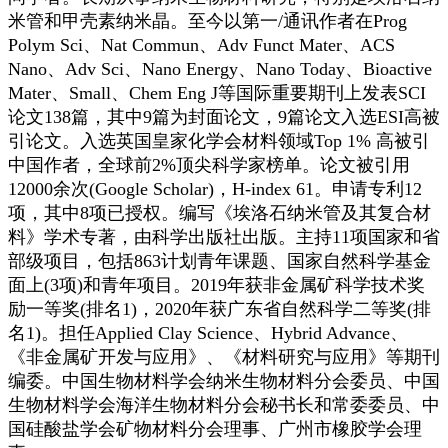
米管和甲壳素纳米晶。至今以第一/通讯作者在Prog
Polym Sci、Nat Commun、Adv Funct Mater、ACS
Nano、Adv Sci、Nano Energy、Nano Today、Bioactive
Mater、Small、Chem Eng J等国际重要期刊上发表SCI
论文138篇，其中9篇为封面论文，9篇论文入选ESI高被
引论文。入选英国皇家化学会材料领域Top 1% 高被引
中国作者，全球前2%顶尖科学家榜单。论文被引用
12000余次(Google Scholar)，H-index 61。申请专利12
项，其中8项已授权。编写《埃洛石纳米管及其复合材
料》学术专著，由科学出版社出版。主持11项国家和省
部级项目，包括863计划青年课题、国家自然科学基金
面上(3项)和青年项目。2019年获非金属矿科学技术奖
励一等奖(排名1)，2020年获广东省自然科学二等奖(排
名1)。担任Applied Clay Science、Hybrid Advance、
《非金属矿开发与应用》、《材料研究与应用》等期刊
编委。中国生物材料学会纳米生物材料分会委员、中国
生物材料学会海洋生物材料分会秘书长和常委委员、中
国硅酸盐学会矿物材料分会理事、广州市橡胶学会理