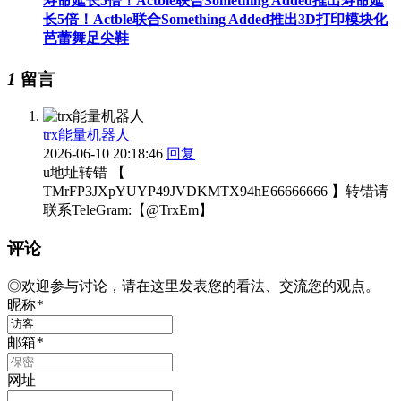
寿命延长5倍！Actble联合Something Added推出寿命延
长5倍！Actble联合Something Added推出3D打印模块化
芭蕾舞足尖鞋
1
留言
trx能量机器人
2026-06-10 20:18:46
回复
u地址转错 【
TMrFP3JXpYUYP49JVDKMTX94hE66666666 】转错请
联系TeleGram:【@TrxEm】
评论
◎欢迎参与讨论，请在这里发表您的看法、交流您的观点。
昵称
*
邮箱
*
网址