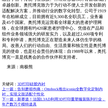
卓越创新。奥托博克致力于为行动不便人士开发创新的
适配解决方案，并推动行业的数字化转型。公司于1919
年在柏林成立，目前拥有近9,300名全职员工，业务遍
及45个国家。奥托博克运营着全球最大的患者护理网
络，在全球拥有约420家患者护理中心。凭借在产品和
组件业务领域强大的研发实力，以及超过2,600项专利
和专利申请，奥托博克正在塑造未来人体仿生学的格
局。改善人们的行动自由、生活质量和独立性是奥托博
克的使命，也是社会责任的体现：自1988年以来，奥托
博克一直是残奥会的合作伙伴和支持者。
来源：南极熊
关键词：
3D打印硅胶内衬
上一篇：告别磨损伤痛：Ottobock推出iconiq全数字化定制内
衬，实现义肢适配个性化
下一篇：新赛道！法国L3AD利用3D打印重塑服装陈列行业，
年产数万个模特道具