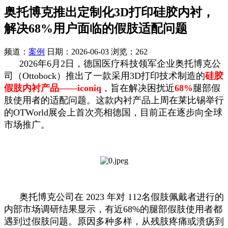
奥托博克推出定制化3D打印硅胶内衬，
解决68%用户面临的假肢适配问题
频道：
案例
日期：
2026-06-03
浏览：262
2026年6月2日，德国医疗科技领军企业奥托博克公
司（Ottobock）推出了一款采用3D打印技术制造的
硅胶
假肢内衬产品——iconiq
，旨在解决困扰近
68%
腿部假
肢使用者的适配问题。这款内衬产品上周在莱比锡举行
的OTWorld展会上首次亮相德国，目前正在逐步向全球
市场推广。
奥托博克公司在 2023 年对 112名假肢佩戴者进行的
内部市场调研结果显示，有近68%的腿部假肢使用者都
遇到过假肢问题。原因多种多样，从残肢疼痛或溃疡到