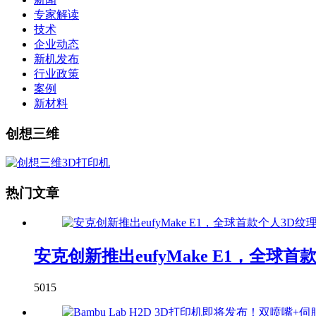
专家解读
技术
企业动态
新机发布
行业政策
案例
新材料
创想三维
热门文章
安克创新推出eufyMake E1，全球
5015