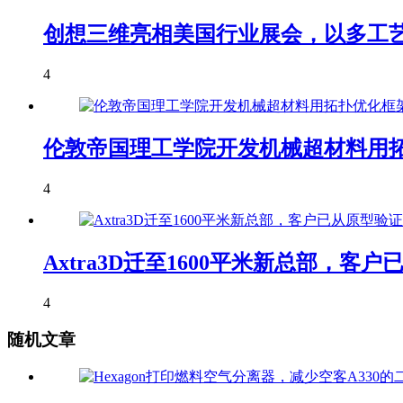
创想三维亮相美国行业展会，以多工艺
4
伦敦帝国理工学院开发机械超材料用拓
4
Axtra3D迁至1600平米新总部，
4
随机文章