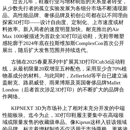
过去几年，鞋履行业与增材制造的关系显著转变，
从少数先行者的孤立实验发展为各细分市场不断涌现新
品。高性能品牌、奢侈品牌及初创公司都在以不同理由
探索3D打印——设计自由度、定制化、上市速度或材
料效率。新入局者的速度明显加快。耐克推出的Air
Max 1000被描述为首款全3D打印运动鞋，无鞋带雕塑
感轮廓于2024年底在拉斯维加斯ComplexCon首次公开
展出，随后扩大发售范围并持续迭代。
古驰在2025春夏系列中扩展其3D打印Cub3d运动鞋
线，从最初限量20双增至五种配色，采用至少含70%植
物基成分的材料。与此同时，Zellerfeld等平台已建立涵
盖耐克、路易威登、雨果博斯及英国奢侈品牌Mallet
London（后者首次涉足3D打印）的不断扩大的品牌合
作网络。
KIPNEXT 3D为市场补上了相对未充分开发的中端
性能板块。迄今为止，3D打印鞋履主要集中在高端领
域或限量发售的收藏级单品。像Kiprun这样入驻该领域
的品牌，标志着增材制造不仅适用于市场两极，更将渗