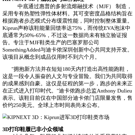
中底通过惠普的多射流熔融技术（MJF） 制造，
采用专有热塑性弹性体材料。其可变密度晶格结构旨在
根据跑者步态模式分布缓震性能，同时控制整体重量。
Kiprun声称该鞋能量回馈率达75%，而传统EVA泡沫中
底通常为50%-65%，不过这一数据尚未有独立验证报
告。专注于MJF鞋类生产的巴塞罗那公司
SomethingAdded与迪卡侬深圳创新中心共同支持开发。
该项目从概念到成品仅用时不到六个月。
"拥抱新方法并在短短180天内打造出高性能跑鞋，
这是一段令人振奋的人文与专业冒险。我们为共同取得
的成果感到自豪。这仅是征程的第一步，跑步的未来正
在正式进入打印时代。"迪卡侬跑步总监Anthony Dulieu
表示。该鞋目前仅在中国部分迪卡侬门店限量发售，售
价约250美元。全球上市时间表尚未公布。
3D打印鞋履已非小众领域