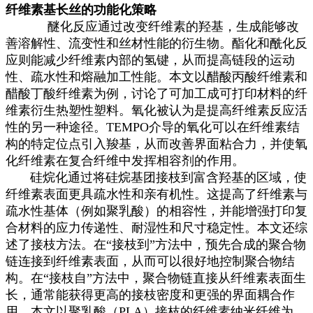
纤维素基长丝的功能化策略
醚化反应通过改变纤维素的羟基，生成能够改
善溶解性、流变性和丝材性能的衍生物。酯化和酰化反
应则能减少纤维素内部的氢键，从而提高链段的运动
性、疏水性和熔融加工性能。本文以醋酸丙酸纤维素和
醋酸丁酸纤维素为例，讨论了可加工成可打印材料的纤
维素衍生热塑性塑料。氧化被认为是提高纤维素反应活
性的另一种途径。TEMPO介导的氧化可以在纤维素结
构的特定位点引入羧基，从而改善界面粘合力，并使氧
化纤维素在复合纤维中发挥相容剂的作用。
硅烷化通过将硅烷基团接枝到富含羟基的区域，使
纤维素表面更具疏水性和亲有机性。这提高了纤维素与
疏水性基体（例如聚乳酸）的相容性，并能增强打印复
合材料的应力传递性、耐湿性和尺寸稳定性。本文还综
述了接枝方法。在“接枝到”方法中，预先合成的聚合物
链连接到纤维素表面，从而可以很好地控制聚合物结
构。在“接枝自”方法中，聚合物链直接从纤维素表面生
长，通常能获得更高的接枝密度和更强的界面耦合作
用。本文以聚乳酸（PLA）接枝的纤维素纳米纤维为