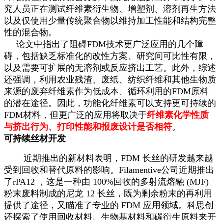
究人员正在测试纤维素衍生物、增塑剂、溶剂再生方法
以及仅使用少量传统聚合物以维持加工性能和结构完整
性的混合物。
论文中指出了阻碍FDM技术更广泛应用的几个障
碍，包括缺乏标准化的改性方案、研究间可比性有限，
以及需要可扩展的无溶剂或反应挤出工艺。此外，综述
还强调，利用农业残渣、废纸、纺织纤维和其他生物质
来源的废弃纤维素作为低成本、循环利用的FDM原料
的潜在途径。因此，功能化纤维素可以支持更可持续的
FDM材料，但更广泛的应用将取决于
纤维素化学性质
与挤出行为、打印性能和报废设计是否相符
。
可持续丝材开发
近期推出的新材料表明，FDM 长丝的研发越来越
受到回收和替代原料的影响。Filamentive公司近期推出
了rPA12 ，这是一种由 100%回收的多射流熔融 (MJF)
粉末废料制成的尼龙 12 长丝，既为剩余粉末的再利用
提供了途径，又瞄准了专业的 FDM 应用领域。科思创
还探索了使用回收材料、生物基材料和碳衍生原料来开