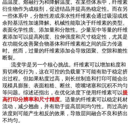
晶温度、熔融行为和降解温度。在某些体系中，纤维素
衍生物作为成核剂，促进结晶并提高热稳定性。而在另
一些体系中，分散性差或亲水性纤维素会通过吸湿或残
余羟基活性加速降解。机械性能取决于纤维素的类型、
表面化学性质、添加量和分散性。少量至中等量的纤维
素添加可以提高刚度、拉伸强度和尺寸稳定性，尤其是
在功能化改善聚合物基体和纤维素相之间的应力传递
时。然而，过量的纤维素添加会导致团聚、空隙和脆性
断裂。
流变学是另一个核心挑战。纤维素可以增加粘度和
剪切稀化行为，这在可控的负载量下可能有助于稳定挤
出过程。但如果粘度过高，则长丝制造和打印可能会出
现模具膨胀、表面粗糙、断丝、喷嘴堵塞和沉积不均匀
等问题。综述还指出，在优化浓度下使用纤维素可以
提
高打印分辨率和尺寸精度
。适量的纤维素可以稳定耗材
流动，减少翘曲，并有助于提高层间均匀性。而过高的
浓度则可能产生相反的效果，导致层间融合不良和挤出
不均匀。