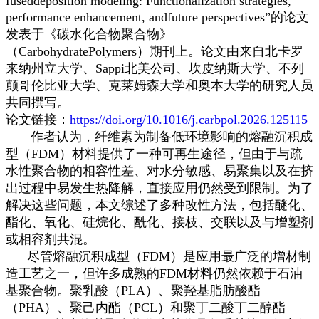
fuseddeposition modeling: Functionalization strategies,
performance enhancement, andfuture perspectives”的论文
发表于《碳水化合物聚合物》
（CarbohydratePolymers）期刊上。论文由来自北卡罗
来纳州立大学、Sappi北美公司、坎皮纳斯大学、不列
颠哥伦比亚大学、克莱姆森大学和奥本大学的研究人员
共同撰写。
论文链接：
https://doi.org/10.1016/j.carbpol.2026.125115
作者认为，纤维素为制备低环境影响的熔融沉积成
型（FDM）材料提供了一种可再生途径，但由于与疏
水性聚合物的相容性差、对水分敏感、易聚集以及在挤
出过程中易发生热降解，直接应用仍然受到限制。为了
解决这些问题，本文综述了多种改性方法，包括醚化、
酯化、氧化、硅烷化、酰化、接枝、交联以及与增塑剂
或相容剂共混。
尽管熔融沉积成型（FDM）是应用最广泛的增材制
造工艺之一，但许多成熟的FDM材料仍然依赖于石油
基聚合物。聚乳酸（PLA）、聚羟基脂肪酸酯
（PHA）、聚己内酯（PCL）和聚丁二酸丁二醇酯