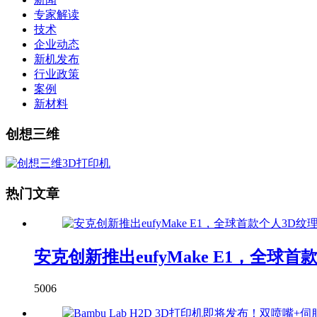
专家解读
技术
企业动态
新机发布
行业政策
案例
新材料
创想三维
热门文章
安克创新推出eufyMake E1，全球
5006