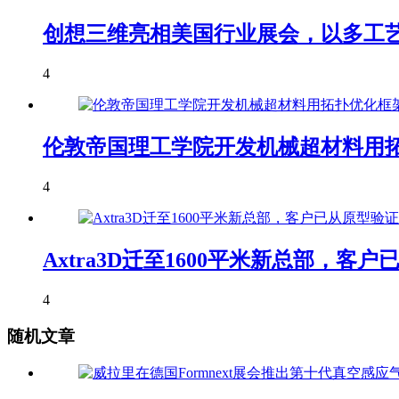
创想三维亮相美国行业展会，以多工艺
4
伦敦帝国理工学院开发机械超材料用拓
4
Axtra3D迁至1600平米新总部，
4
随机文章