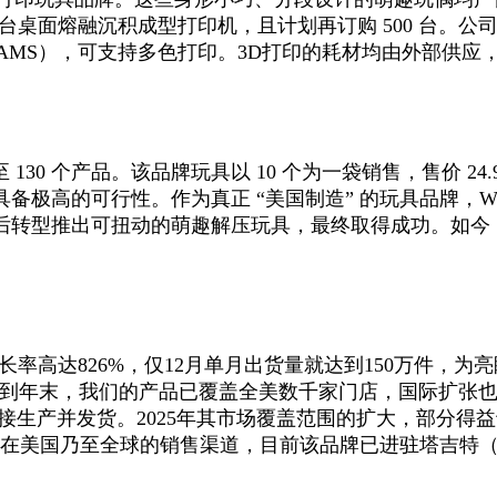
0 台桌面熔融沉积成型打印机，且计划再订购 500 台。公司似乎
料系统（AMS），可支持多色打印。3D打印的耗材均由外部供
130 个产品。该品牌玩具以 10 个为一袋销售，售价 2
可行性。作为真正 “美国制造” 的玩具品牌，Wigglitz 
推出可扭动的萌趣解压玩具，最终取得成功。如今，ZB Des
长率高达826%，仅12月单月出货量就达到150万件，为亮眼
品；而到年末，我们的产品已覆盖全美数千家门店，国际扩张
直接生产并发货。2025年其市场覆盖范围的扩大，部分得益于
拓展了在美国乃至全球的销售渠道，目前该品牌已进驻塔吉特（T