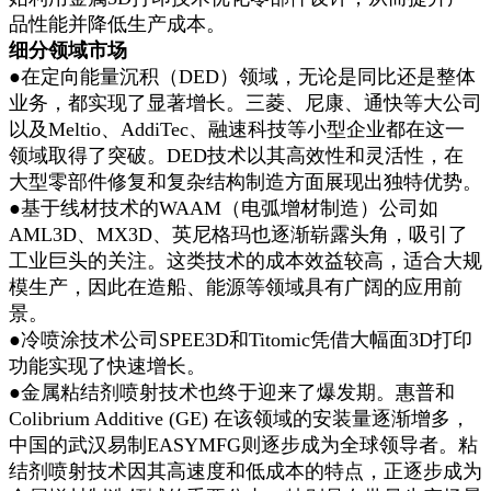
品性能并降低生产成本。
细分领域市场
●在定向能量沉积（DED）领域，无论是同比还是整体
业务，都实现了显著增长。三菱、尼康、通快等大公司
以及Meltio、AddiTec、融速科技等小型企业都在这一
领域取得了突破。DED技术以其高效性和灵活性，在
大型零部件修复和复杂结构制造方面展现出独特优势。
●基于线材技术的WAAM（电弧增材制造）公司如
AML3D、MX3D、英尼格玛也逐渐崭露头角，吸引了
工业巨头的关注。这类技术的成本效益较高，适合大规
模生产，因此在造船、能源等领域具有广阔的应用前
景。
●冷喷涂技术公司SPEE3D和Titomic凭借大幅面3D打印
功能实现了快速增长。
●金属粘结剂喷射技术也终于迎来了爆发期。惠普和
Colibrium Additive (GE) 在该领域的安装量逐渐增多，
中国的武汉易制EASYMFG则逐步成为全球领导者。粘
结剂喷射技术因其高速度和低成本的特点，正逐步成为