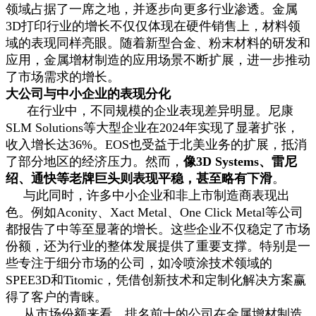
领域占据了一席之地，并逐步向更多行业渗透。金属
3D打印行业的增长不仅仅体现在硬件销售上，材料领
域的表现同样亮眼。随着新型合金、粉末材料的研发和
应用，金属增材制造的应用场景不断扩展，进一步推动
了市场需求的增长。
大公司与中小企业的表现分化
在行业中，不同规模的企业表现差异明显。尼康
SLM Solutions等大型企业在2024年实现了显著扩张，
收入增长达36%。EOS也受益于北美业务的扩展，抵消
了部分地区的经济压力。然而，
像3D Systems、雷尼
绍、通快等老牌巨头则表现平稳，甚至略有下滑
。
与此同时，许多中小企业和非上市制造商表现出
色。例如Aconity、Xact Metal、One Click Metal等公司
都报告了中等至显著的增长。这些企业不仅稳定了市场
份额，还为行业的整体发展提供了重要支撑。特别是一
些专注于细分市场的公司，如冷喷涂技术领域的
SPEE3D和Titomic，凭借创新技术和定制化解决方案赢
得了客户的青睐。
从市场份额来看，排名前十的公司在金属增材制造