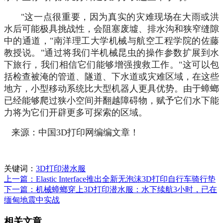
"这一点很重要，因为真实的灾难现场在大雨或洪
水后可能极具挑战性，会阻塞废墟、排水沟和狭窄缝隙
中的通道，"南洋理工大学机械与航空工程学院的佐藤
教授说。"通过将我们半机械昆虫的操作参数扩展到水
下旅行，我们相信它们能够增强搜救工作。"这可以包
括检查被淹的管道、隧道、下水道或灾难区域，在这些
地方，小型移动系统比大型机器人更具优势。由于蟑螂
已经能够爬过狭小空间并翻越障碍物，赋予它们水下能
力将为它们开辟更多可探索的区域。
来源：中国3D打印网编编文章！
关键词：
3D打印潜水服
上一篇：Elastic Interface推出全新无泡沫3D打印自行车骑行垫
下一篇：机械蟑螂穿上3D打印潜水服：水下续航3小时，已在
缅甸地震中实战
相关文章