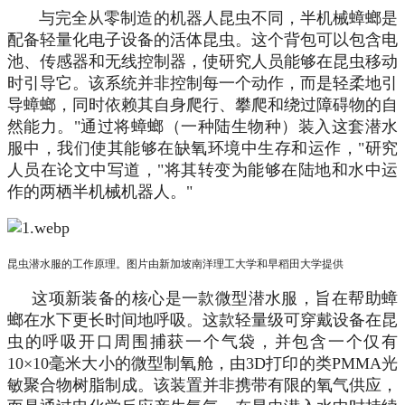
与完全从零制造的机器人昆虫不同，半机械蟑螂是
配备轻量化电子设备的活体昆虫。这个背包可以包含电
池、传感器和无线控制器，使研究人员能够在昆虫移动
时引导它。该系统并非控制每一个动作，而是轻柔地引
导蟑螂，同时依赖其自身爬行、攀爬和绕过障碍物的自
然能力。"通过将蟑螂（一种陆生物种）装入这套潜水
服中，我们使其能够在缺氧环境中生存和运作，"研究
人员在论文中写道，"将其转变为能够在陆地和水中运
作的两栖半机械机器人。"
昆虫潜水服的工作原理。图片由新加坡南洋理工大学和早稻田大学提供
这项新装备的核心是一款微型潜水服，旨在帮助蟑
螂在水下更长时间地呼吸。这款轻量级可穿戴设备在昆
虫的呼吸开口周围捕获一个气袋，并包含一个仅有
10×10毫米大小的微型制氧舱，由3D打印的类PMMA光
敏聚合物树脂制成。该装置并非携带有限的氧气供应，