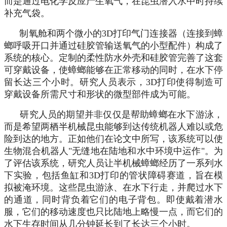
而是通过电化学反应产生氧气，在昆虫潜入水中时持续
补充气袋。
制氧舱和两个微小的3D打印气门连接器（连接到蟑
螂呼吸开口并通过硅胶管输送氧气的小型配件）构成了
系统的核心。定制的柔性防水外壳和硅胶管完善了这套
可穿戴设备，使蟑螂能够在正常移动的同时，在水下停
留长达三个小时。研究人员表示，3D打印使得制造可
穿戴设备所需尺寸和形状的微型部件成为可能。
研究人员的期望并非仅仅是帮助蟑螂在水下游泳，
而是希望两栖半机械昆虫能够到达传统机器人难以或危
险到达的地方。正如他们在论文中所写，该系统可以使
生物混合机器人"无缝地在陆地和水中环境中运作"。为
了评估该系统，研究人员让半机械蟑螂经历了一系列水
下实验，包括鱼缸和3D打印的管状障碍赛道，旨在模
拟被淹环境。这些昆虫游泳、在水下行走，并爬过水下
的通道，同时背负着它们的电子背包。即使戴着潜水
服，它们的移动速度也只比陆地上略慢一点，而它们的
水下生存时间从几分钟延长到了长达三个小时。