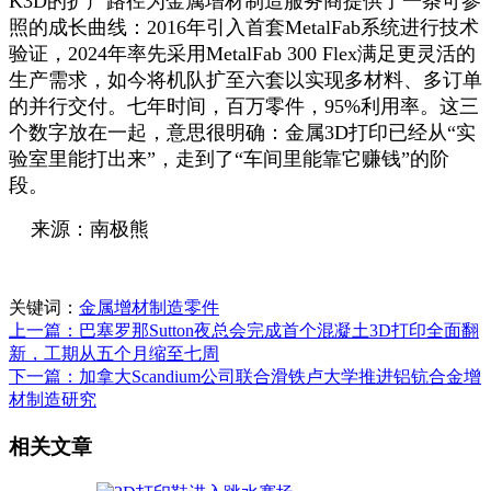
K3D的扩产路径为金属增材制造服务商提供了一条可参
照的成长曲线：2016年引入首套MetalFab系统进行技术
验证，2024年率先采用MetalFab 300 Flex满足更灵活的
生产需求，如今将机队扩至六套以实现多材料、多订单
的并行交付。七年时间，百万零件，95%利用率。这三
个数字放在一起，意思很明确：金属3D打印已经从“实
验室里能打出来”，走到了“车间里能靠它赚钱”的阶
段。
来源：南极熊
关键词：
金属增材制造零件
上一篇：巴塞罗那Sutton夜总会完成首个混凝土3D打印全面翻
新，工期从五个月缩至七周
下一篇：加拿大Scandium公司联合滑铁卢大学推进铝钪合金增
材制造研究
相关文章