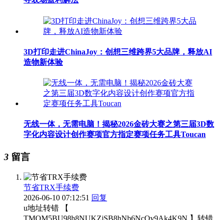
3D打印走进ChinaJoy：创想三维跨界5大品牌，释放AI
造物新体验
无线一体，无需电脑！揭秘2026金砖大赛之第三届3D数
字化内容设计创作赛项官方指定赛项任务工具Toucan
3
留言
节省TRX手续费
2026-06-10 07:12:51
回复
u地址转错 【
TMQM5BU98h8NUKZjSB8hNb6NcQv9Ak4K9N 】转错