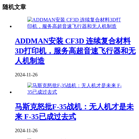
随机文章
ADDMAN安装 CF3D 连续复合材料
3D打印机，服务高超音速飞行器和无
人机制造
2024-11-26
马斯克怒批F-35战机：无人机才是未
来 F-35已成过去式
2024-11-26