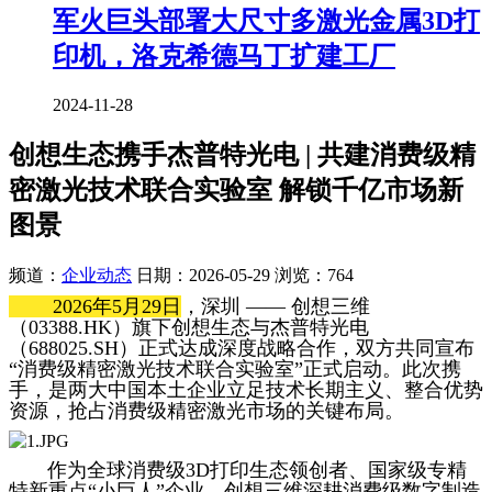
军火巨头部署大尺寸多激光金属3D打
印机，洛克希德马丁扩建工厂
2024-11-28
创想生态携手杰普特光电 | 共建消费级精
密激光技术联合实验室 解锁千亿市场新
图景
频道：
企业动态
日期：
2026-05-29
浏览：764
2026年5月29日
，
深圳 —— 创想三维
（03388.HK）旗下创想生态与杰普特光电
（688025.SH）正式达成深度战略合作，双方共同宣布
“消费级精密激光技术联合实验室”正式启动。此次携
手，是两大中国本土企业立足技术长期主义、整合优势
资源，抢占消费级精密激光市场的关键布局。
作为全球消费级3D打印生态领创者、国家级专精
特新重点“小巨人”企业，创想三维深耕消费级数字制造