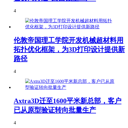
4
伦敦帝国理工学院开发机械超材料用
拓扑优化框架，为3D打印设计提供新
路径
4
Axtra3D迁至1600平米新总部，客户
已从原型验证转向批量生产
4