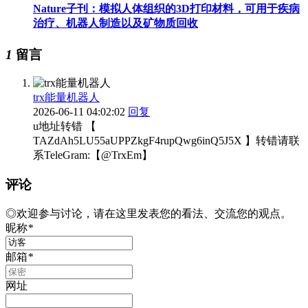
Nature子刊：模拟人体组织的3D打印材料，可用于疾病
治疗、机器人制造以及矿物质回收
1
留言
trx能量机器人
2026-06-11 04:02:02
回复
u地址转错 【
TAZdAh5LU55aUPPZkgF4rupQwg6inQ5J5X 】转错请联
系TeleGram:【@TrxEm】
评论
◎欢迎参与讨论，请在这里发表您的看法、交流您的观点。
昵称
*
邮箱
*
网址