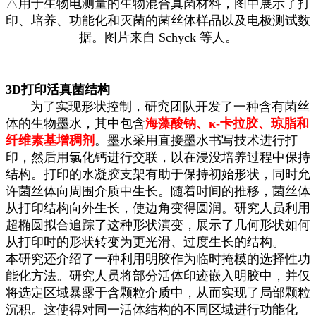
△
用于生物电测量的生物混合真菌材料，图中展示了打
印、培养、功能化和灭菌的菌丝体样品以及电极测试数
据。图片来自 Schyck 等人。
3D打印活真菌结构
为了实现形状控制，研究团队开发了一种含有菌丝
体的生物墨水，其中包含
海藻酸钠、κ-卡拉胶、琼脂和
纤维素基增稠剂
。墨水采用直接墨水书写技术进行打
印，然后用氯化钙进行交联，以在浸没培养过程中保持
结构。打印的水凝胶支架有助于保持初始形状，同时允
许菌丝体向周围介质中生长。随着时间的推移，菌丝体
从打印结构向外生长，使边角变得圆润。研究人员利用
超椭圆拟合追踪了这种形状演变，展示了几何形状如何
从打印时的形状转变为更光滑、过度生长的结构。
本研究还介绍了一种利用明胶作为临时掩模的选择性功
能化方法。研究人员将部分活体印迹嵌入明胶中，并仅
将选定区域暴露于含颗粒介质中，从而实现了局部颗粒
沉积。这使得对同一活体结构的不同区域进行功能化