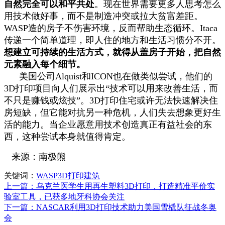
自然完全可以和平共处
。现在世界需要更多人思考怎么
用技术做好事，而不是制造冲突或拉大贫富差距。
WASP造的房子不伤害环境，反而帮助生态循环。Itaca
传递一个简单道理，即人住的地方和生活习惯分不开。
想建立可持续的生活方式，就得从盖房子开始，把自然
元素融入每个细节。
美国公司Alquist和ICON也在做类似尝试，他们的
3D打印项目向人们展示出“技术可以用来改善生活，而
不只是赚钱或炫技”。3D打印住宅或许无法快速解决住
房短缺，但它能对抗另一种危机，人们失去想象更好生
活的能力。当企业愿意用技术创造真正有益社会的东
西，这种尝试本身就值得肯定。
来源：南极熊
关键词：
WASP
3D打印建筑
上一篇：乌克兰医学生用再生塑料3D打印，打造精准平价实
验室工具，已获多地牙科协会关注
下一篇：NASCAR利用3D打印技术助力美国雪橇队征战冬奥
会