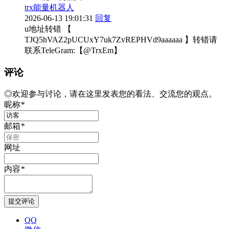
trx能量机器人
2026-06-13 19:01:31
回复
u地址转错 【
TJQ5hVAZ2pUCUxY7uk7ZvREPHVd9aaaaaa 】转错请
联系TeleGram:【@TrxEm】
评论
◎欢迎参与讨论，请在这里发表您的看法、交流您的观点。
昵称
*
邮箱
*
网址
内容
*
QQ