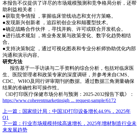
本报告不仅提供了详尽的市场规模预测和竞争格局分析，还帮
助利益相关者：
●获取竞争情报 ，掌握临床管线动态和支付方策略。
●发现新兴创新者 ，追踪初创企业和颠覆型技术。
●确定战略合作伙伴 ，寻找并购、许可或联合开发机会。
●进行战术规划 ，将业务发展与政策变化、数字化趋势相结
合。
●支持决策制定 ，通过可视化图表和专业分析师协助优化内部
沟通和演示内容。
研究方法
报告基于一手访谈与二手资料的综合分析，包括对临床医
生、医院管理者和政策专家的深度调研，并参考来自CMS、
CDC、WHO及同行评审期刊的数据。通过数据三角测量确保
结果的准确性和可操作性。
《3D打印医疗保健市场分析与预测：2025-2032报告下载》：
https://www.coherentmarketinsigh ... request-sample/6172
上一篇：国家统计局：中国3D打印设备增长44.9%，2025年
Q1
下一篇：行业市场规模持续高速增长，2025年增材制造行业未
来发展趋势